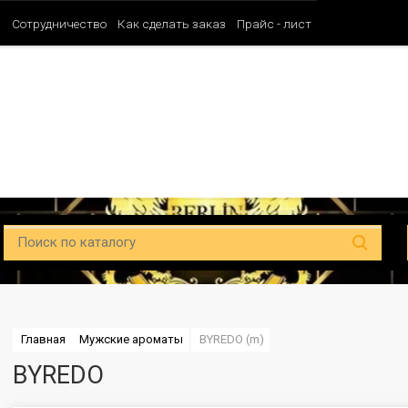
и
Сотрудничество
Как сделать заказ
Прайс - лист
Таблица ароматов SHAIK (Мужские)
Таблица ароматов SHAIK (Унисе
Главная
Мужские ароматы
BYREDO (m)
BYREDO