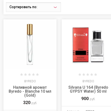
Сортировать по:
BYREDO
BYREDO
Наливной аромат
Silvana U 164 (Byredo
Byredo - Blanche 10 мл
GYPSY Water) 50 ml
(Gold)
900
руб.
320
руб.