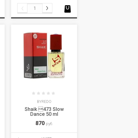
BYREDO
Shaik 473 Slow
Dance 50 ml
870
руб.