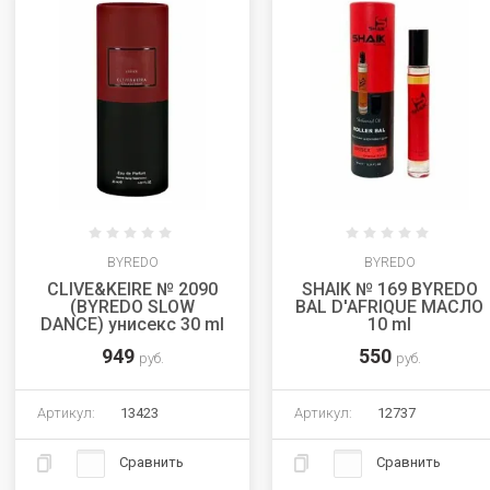
BYREDO
BYREDO
CLIVE&KEIRE № 2090
SHAIK № 169 BYREDO
(BYREDO SLOW
BAL D'AFRIQUE МАСЛО
DANCE) унисекс 30 ml
10 ml
949
550
руб.
руб.
Артикул:
13423
Артикул:
12737
Сравнить
Сравнить