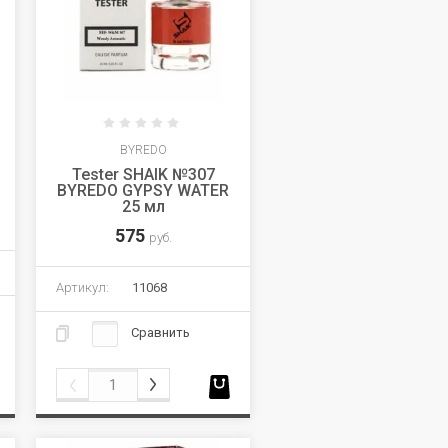
BYREDO
Tester SHAIK №307
BYREDO GYPSY WATER
25 мл
575
руб.
Артикул:
11068
Сравнить