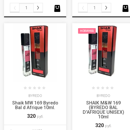
НОВИНКА
BYREDO
BYREDO
Shaik MW 169 Byredo
SHAIK M&W 169
Bal d Afrique 10ml.
(BYREDO BAL
D'AFRIQUE UNISEX)
320
10ml
руб.
320
руб.