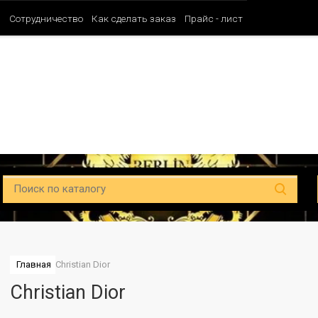
и
Сотрудничество
Как сделать заказ
Прайс - лист
Таблица ароматов SHAIK (Мужские)
Таблица ароматов SHAIK (Унисе
Главная
Christian Dior
Christian Dior