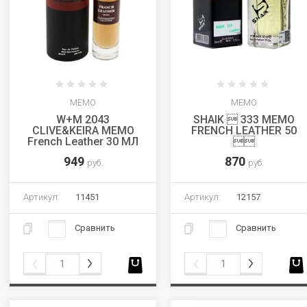
MEMO
MEMO
W+M 2043
SHAIK  333 MEMO
CLIVE&KEIRA MEMO
FRENCH LEATHER 50
French Leather 30 МЛ

949
870
руб.
руб.
Артикул:
11451
Артикул:
12157
Сравнить
Сравнить