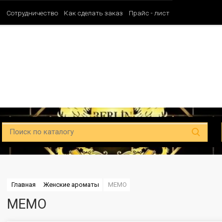
и
Сотрудничество
Как сделать заказ
Прайс - лист
Таблица ароматов SHAIK (Мужские)
Таблица ароматов SHAIK (Унисе
Главная
Женские ароматы
MEMO
MEMO