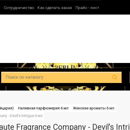
и
Сотрудничество
Как сделать заказ
Прайс - лист
Таблица ароматов SHAIK (Мужские)
Таблица ароматов SHAIK (Унисе
йцария)
Наливная парфюмерия 6 мл
Женские ароматы 6 мл
 - Devil's Intrigue 6 мл
te Fragrance Company - Devil's Intr