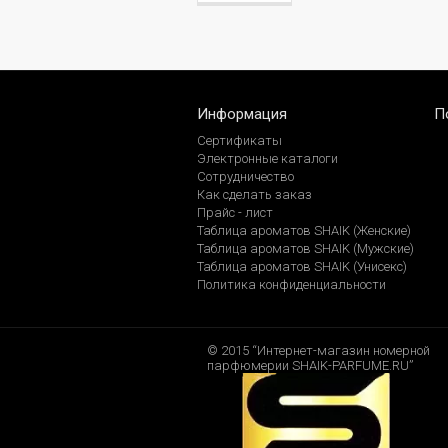
Информация
П
Сертификаты
Электронные каталоги
Сотрудничество
Как сделать заказ
Прайс - лист
Таблица ароматов SHAIK (Женские)
Таблица ароматов SHAIK (Мужские)
Таблица ароматов SHAIK (Унисекс)
Политика конфиденциальности
© 2015 “Интернет-магазин номерной
парфюмерии SHAIK-PARFUME.RU”