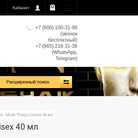
Кабинет
0
кс)
+7 (800) 100-31-98
(звонок
бесплатный)
+7 (965) 216-31-38
(WhatsApp,
Telegram)
Расширенный поиск
es - Musk Therpy Unisex 40 мл
isex 40 мл