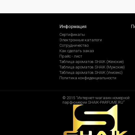
Информация
П
Сертификаты
Электронные каталоги
Сотрудничество
Как сделать заказ
Прайс - лист
Таблица ароматов SHAIK (Женские)
Таблица ароматов SHAIK (Мужские)
Таблица ароматов SHAIK (Унисекс)
Политика конфиденциальности
© 2015 “Интернет-магазин номерной
парфюмерии SHAIK-PARFUME.RU”