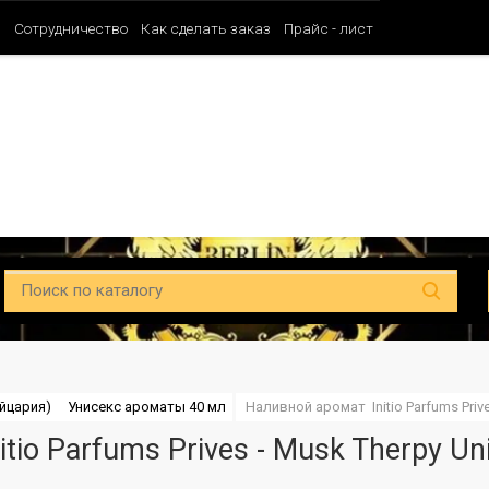
и
Сотрудничество
Как сделать заказ
Прайс - лист
Таблица ароматов SHAIK (Мужские)
Таблица ароматов SHAIK (Унисе
йцария)
Унисекс ароматы 40 мл
Наливной аромат  Initio Parfums Priv
tio Parfums Prives - Musk Therpy Un