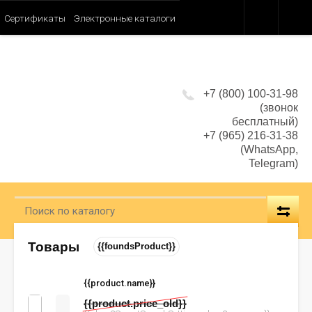
Сертификаты
Электронные каталоги
Сотрудничество
Как сделать заказ
Прайс - лист
Таблица ароматов SHAIK (Женские)
+7 (800) 100-31-98
(звонок
бесплатный)
Таблица ароматов SHAIK (Мужские)
+7 (965) 216-31-38
(WhatsApp,
Таблица ароматов SHAIK (Унисекс)
Telegram)
Политика конфиденциальности
Товары
{{foundsProduct}}
{{product.name}}
{{product.price_old}}