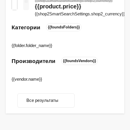
{{shop2SmartSearchSettings.shop2_currency}}
{{product.price}}
{{shop2SmartSearchSettings.shop2_currency}}
Категории
{{foundsFolders}}
{{folder.folder_name}}
Производители
{{foundsVendors}}
{{vendor.name}}
Все результаты