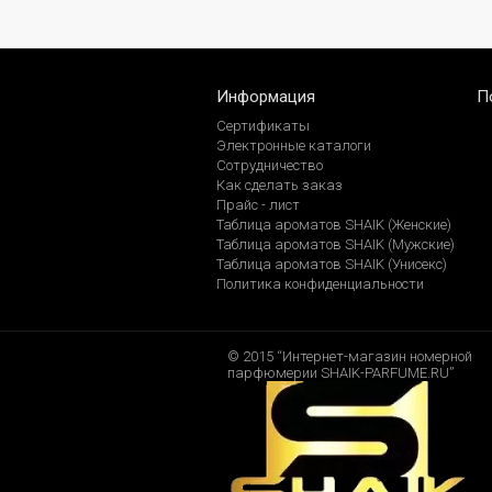
Информация
П
Сертификаты
Электронные каталоги
Сотрудничество
Как сделать заказ
Прайс - лист
Таблица ароматов SHAIK (Женские)
Таблица ароматов SHAIK (Мужские)
Таблица ароматов SHAIK (Унисекс)
Политика конфиденциальности
© 2015 “Интернет-магазин номерной
парфюмерии SHAIK-PARFUME.RU”