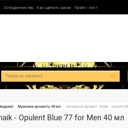
и
Сотрудничество
Как сделать заказ
Прайс - лист
Таблица ароматов SHAIK (Мужские)
Таблица ароматов SHAIK (Унисе
йцария)
Мужские ароматы 40 мл
Наливной аромат  Shaik - Opulent Bl
ik - Opulent Blue 77 for Men 40 мл