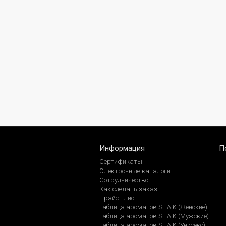
Информация
П
Сертификаты
Электронные каталоги
Сотрудничество
Как сделать заказ
Прайс - лист
Таблица ароматов SHAIK (Женские)
Таблица ароматов SHAIK (Мужские)
Таблица ароматов SHAIK (Унисекс)