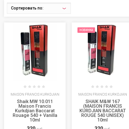
Сортировать по:
НОВИНКА
MAISON FRANCIS KURKDJIAN
MAISON FRANCIS KURKDJIAN
Shaik MW 10.011
SHAIK M&W 167
Maison Francis
(MAISON FRANCIS
Kurkdjian Baccarat
KURDJIAN BACCARAT
Rouage 540 + Vanilla
ROUGE 540 UNISEX)
10ml
10ml
320
320
руб.
руб.