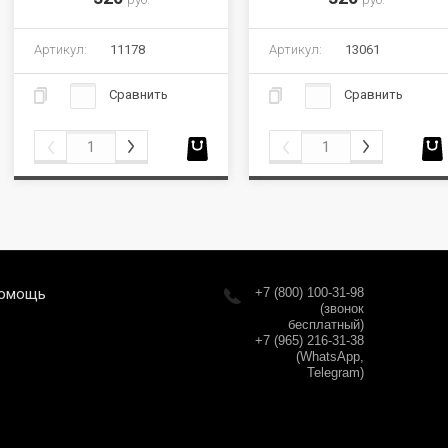
Артикул:
11178
Артикул:
13061
Сравнить
Сравнить
омощь
+7 (800) 100-31-98
(звонок
бесплатный)
+7 (965) 216-31-38
(WhatsApp,
Telegram)