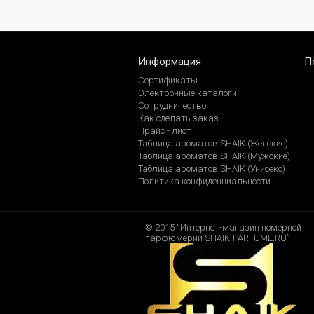
Информация
П
Сертификаты
Электронные каталоги
Сотрудничество
Как сделать заказ
Прайс - лист
Таблица ароматов SHAIK (Женские)
Таблица ароматов SHAIK (Мужские)
Таблица ароматов SHAIK (Унисекс)
Политика конфиденциальности
© 2015 “Интернет-магазин номерной
парфюмерии SHAIK-PARFUME.RU”