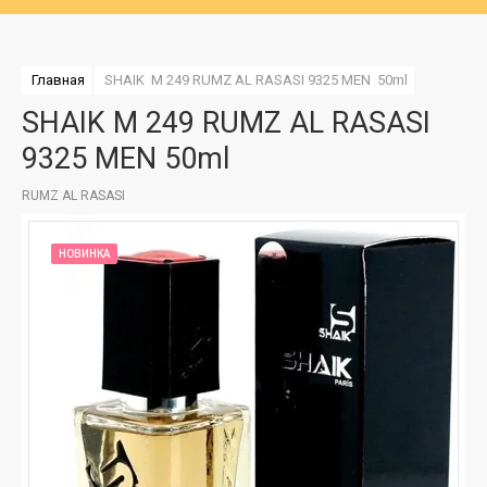
Главная
SHAIK  M 249 RUMZ AL RASASI 9325 MEN  50ml
SHAIK M 249 RUMZ AL RASASI
9325 MEN 50ml
RUMZ AL RASASI
НОВИНКА