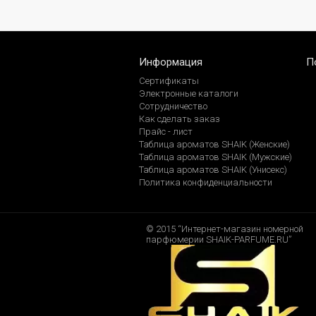
Информация
П
Сертификаты
Электронные каталоги
Сотрудничество
Как сделать заказ
Прайс - лист
Таблица ароматов SHAIK (Женские)
Таблица ароматов SHAIK (Мужские)
Таблица ароматов SHAIK (Унисекс)
Политика конфиденциальности
© 2015 “Интернет-магазин номерной
парфюмерии SHAIK-PARFUME.RU”