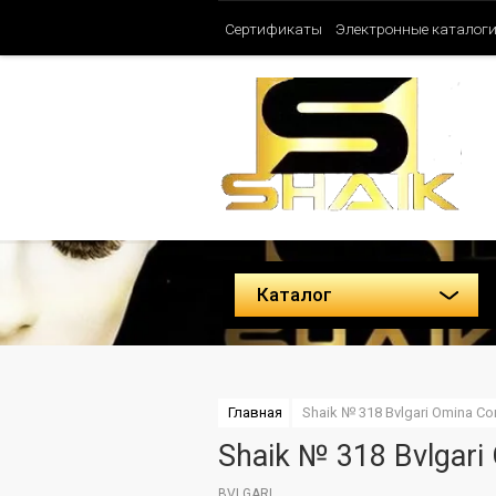
Сертификаты
Электронные каталог
Таблица ароматов SHAIK (Женские)
Политика конфиденциальности
Каталог
Главная
Shaik № 318 Bvlgari Omina Co
Shaik № 318 Bvlgari
BVLGARI