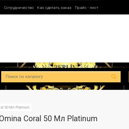
и
Сотрудничество
Как сделать заказ
Прайс - лист
Таблица ароматов SHAIK (Мужские)
Таблица ароматов SHAIK (Унисе
ral 50 Мл Platinum
 Omina Coral 50 Мл Platinum