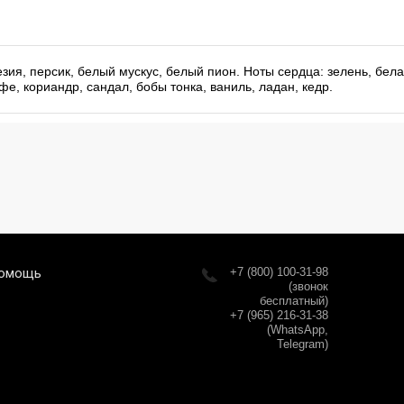
зия, персик, белый мускус, белый пион. Ноты сердца: зелень, бела
фе, кориандр, сандал, бобы тонка, ваниль, ладан, кедр.
омощь
+7 (800) 100-31-98
(звонок
бесплатный)
+7 (965) 216-31-38
(WhatsApp,
Telegram)