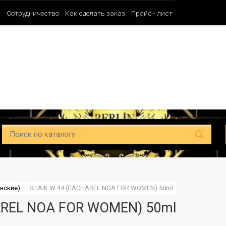
и
Сотрудничество
Как сделать заказ
Прайс - лист
Таблица ароматов SHAIK (Мужские)
Таблица ароматов SHAIK (Унисе
енские)
SHAIK W 44 (CACHAREL NOA FOR WOMEN) 50ml
AREL NOA FOR WOMEN) 50ml