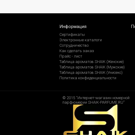
Информация
П
Сертификаты
Электронные каталоги
Сотрудничество
Как сделать заказ
Прайс - лист
Таблица ароматов SHAIK (Женские)
Таблица ароматов SHAIK (Мужские)
Таблица ароматов SHAIK (Унисекс)
Политика конфиденциальности
© 2015 “Интернет-магазин номерной
парфюмерии SHAIK-PARFUME.RU”