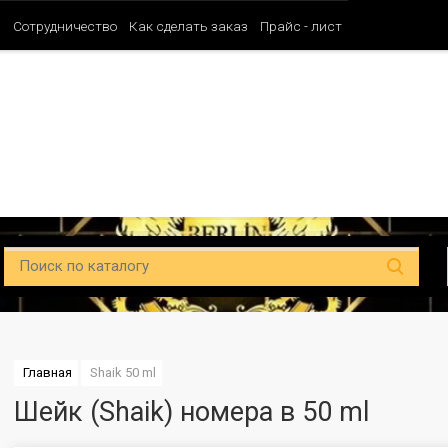
и
Сотрудничество
Как сделать заказ
Прайс - лист
Таблица ароматов SHAIK (Мужские)
Таблица ароматов SHAIK (Унисе
Главная
Shaik 50 ml
Шейк (Shaik) номера в 50 ml