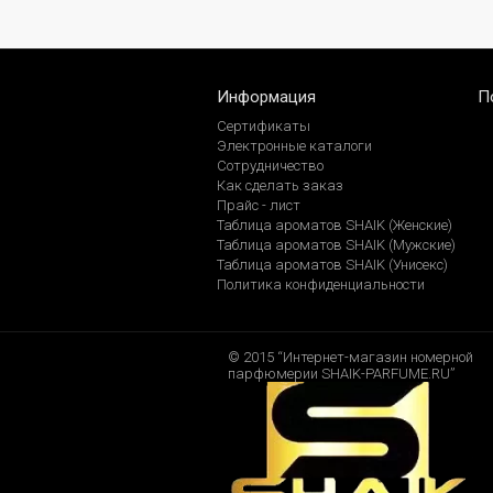
Информация
П
Сертификаты
Электронные каталоги
Сотрудничество
Как сделать заказ
Прайс - лист
Таблица ароматов SHAIK (Женские)
Таблица ароматов SHAIK (Мужские)
Таблица ароматов SHAIK (Унисекс)
Политика конфиденциальности
© 2015 “Интернет-магазин номерной
парфюмерии SHAIK-PARFUME.RU”