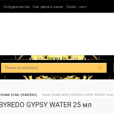
и
Сотрудничество
Как сделать заказ
Прайс - лист
Таблица ароматов SHAIK (Мужские)
Таблица ароматов SHAIK (Унисе
 SHAIK 25 ML (УНИСЕКС)
Tester SHAIK №307 BYREDO GYPSY WATER 25 м
 BYREDO GYPSY WATER 25 мл