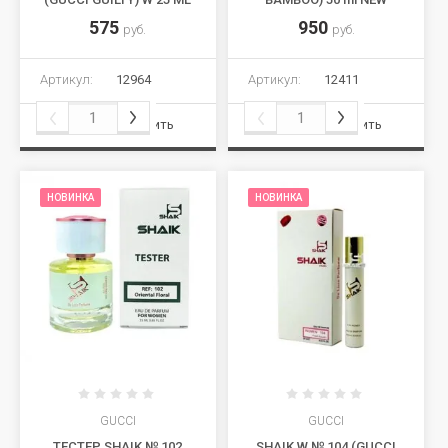
575
950
руб.
руб.
Артикул:
12964
Артикул:
12411
Сравнить
Сравнить
НОВИНКА
НОВИНКА
GUCCI
GUCCI
ТЕСТЕР SHAIK № 102
SHAIK W № 104 (GUCCI