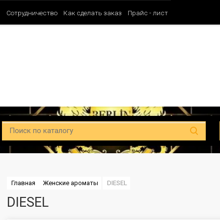
и
Сотрудничество
Как сделать заказ
Прайс - лист
Таблица ароматов SHAIK (Мужские)
Таблица ароматов SHAIK (Унисе
Главная
Женские ароматы
DIESEL
DIESEL