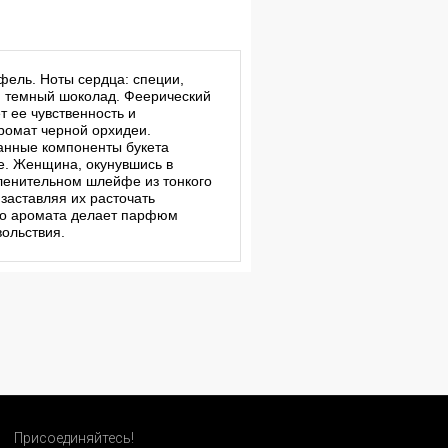
фель. Ноты сердца: специи,
р, темный шоколад. Феерический
т ее чувственность и
ромат черной орхидеи.
канные компоненты букета
е. Женщина, окунувшись в
пленительном шлейфе из тонкого
заставляя их расточать
ого аромата делает парфюм
ольствия.
Присоединяйтесь!