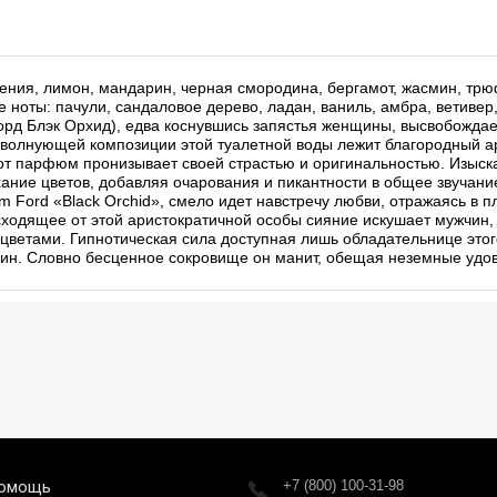
дения, лимон, мандарин, черная смородина, бергамот, жасмин, трю
е ноты: пачули, сандаловое дерево, ладан, ваниль, амбра, ветиве
орд Блэк Орхид), едва коснувшись запястья женщины, высвобождае
е волнующей композиции этой туалетной воды лежит благородный а
этот парфюм пронизывает своей страстью и оригинальностью. Изыс
ание цветов, добавляя очарования и пикантности в общее звучани
m Ford «Black Orchid», смело идет навстречу любви, отражаясь в 
сходящее от этой аристократичной особы сияние искушает мужчин, 
 цветами. Гипнотическая сила доступная лишь обладательнице эт
н. Словно бесценное сокровище он манит, обещая неземные удов
омощь
+7 (800) 100-31-98