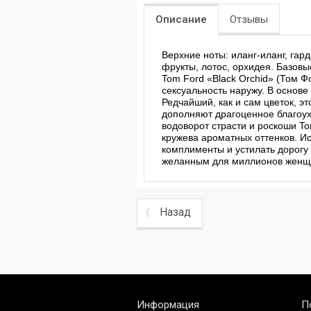
Описание
Отзывы
Верхние ноты: иланг-иланг, гар
фрукты, лотос, орхидея. Базовы
Tom Ford «Black Orchid» (Том Ф
сексуальность наружу. В основ
Редчайший, как и сам цветок, 
дополняют драгоценное благоух
водоворот страсти и роскоши To
кружева ароматных оттенков. И
комплименты и устилать дорогу
желанным для миллионов женщи
Назад
Информация
П