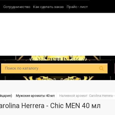
и
Сотрудничество
Как сделать заказ
Прайс - лист
Таблица ароматов SHAIK (Мужские)
Таблица ароматов SHAIK (Унисе
йцария)
Мужские ароматы 40 мл
Наливной аромат  Carolina Herrera -
olina Herrera - Chic MEN 40 мл