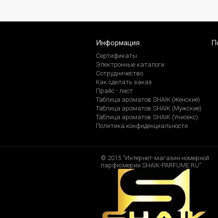
Информация
П
Сертификаты
Электронные каталоги
Сотрудничество
Как сделать заказ
Прайс - лист
Таблица ароматов SHAIK (Женские)
Таблица ароматов SHAIK (Мужские)
Таблица ароматов SHAIK (Унисекс)
Политика конфиденциальности
© 2015 “Интернет-магазин номерной
парфюмерии SHAIK-PARFUME.RU”